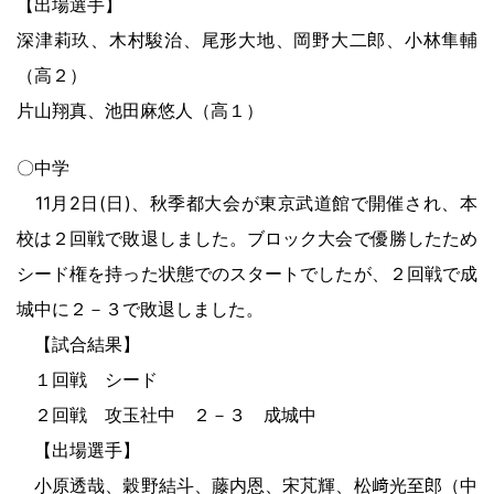
【出場選手】
深津莉玖、木村駿治、尾形大地、岡野大二郎、小林隼輔
（高２）
片山翔真、池田麻悠人（高１）
〇中学
11月2日(日)、秋季都大会が東京武道館で開催され、本
校は２回戦で敗退しました。ブロック大会で優勝したため
シード権を持った状態でのスタートでしたが、２回戦で成
城中に２－３で敗退しました。
【試合結果】
１回戦 シード
２回戦 攻玉社中 ２－３ 成城中
【出場選手】
小原透哉、穀野結斗、藤内恩、宋芃輝、松﨑光至郎（中