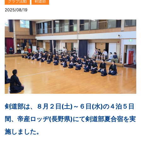
クラブ活動
剣道部
2025/08/19
剣道部は、８月２日(土)～６日(水)の４泊５日
間、帝産ロッヂ(長野県)にて剣道部夏合宿を実
施しました。