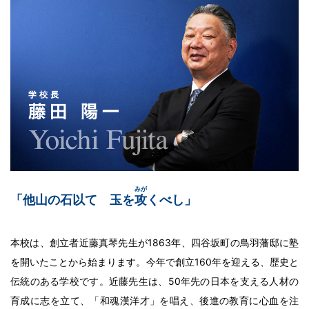
みが
「他山の石以て 玉を
攻
くべし」
本校は、創立者近藤真琴先生が1863年、四谷坂町の鳥羽藩邸に塾
を開いたことから始まります。今年で創立160年を迎える、歴史と
伝統のある学校です。近藤先生は、50年先の日本を支える人材の
育成に志を立て、「和魂漢洋才」を唱え、後進の教育に心血を注