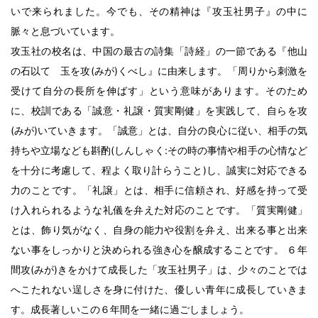
いで来られました。今でも、その精神は『攻玉社男子』の中に
脈々と息づいています。
攻玉社の校名は、中国の最古の詩集「詩経」の一節である『他山
の石以て 玉を攻(みが)くべし』に由来します。「周りから刺激を
受けて自分の長所を伸ばす」という意味があります。そのため
に、校訓である「誠意・礼譲・質実剛健」を実践して、自らを攻
(みが)いていきます。「誠意」とは、自分の良心に従い、相手の気
持ちや立場なども斟酌(しんしゃく:その時の事情や相手の心情など
を十分に考慮して、程よく取り計らうこと)し、誠実に対応できる
力のことです。「礼譲」とは、相手に信頼され、好感を持って受
け入れられるような礼儀を弁えた対応のことです。「質実剛健」
とは、飾り気がなく、自身の能力や役割を弁え、出来る事と出来
ない事をしっかりと決められる強き心を醸成することです。 ６年
間攻(みが)きをかけて成長した「攻玉社男子」は、少々のことでは
へこたれない逞しさを身に付けた、優しい青年に成長していきま
す。成長著しいこの６年間を一緒に過ごしましょう。