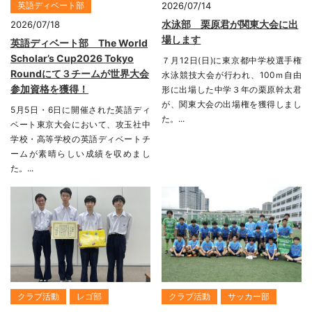
英語ディベート部
2026/07/14
水泳部 栗原君が関東大会に出
2026/07/18
場します
英語ディベート部 The World
Scholar’s Cup2026 Tokyo
７月12日(日)に東京都中学校選手権
Roundにて３チームが世界大会
水泳競技大会が行われ、100ｍ自由
参加資格を獲得！
形に出場した中学３年の栗原幹太君
が、関東大会の出場権を獲得しまし
5月5日・6日に開催された英語ディ
た。...
ベート東京大会において、攻玉社中
学校・高等学校の英語ディベートチ
ームが素晴らしい成績を収めまし
た。...
クラブ活動
レゴ部
クラブ活動
サッカー部