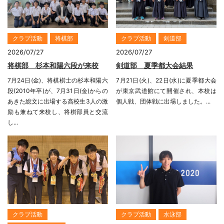
クラブ活動
将棋部
クラブ活動
剣道部
2026/07/27
2026/07/27
将棋部 杉本和陽六段が来校
剣道部 夏季都大会結果
7月24日(金)、将棋棋士の杉本和陽六
7月21日(火)、22日(水)に夏季都大会
段(2010年卒)が、7月31日(金)からの
が東京武道館にて開催され、本校は
あきた総文に出場する高校生3人の激
個人戦、団体戦に出場しました。...
励も兼ねて来校し、将棋部員と交流
し...
クラブ活動
クラブ活動
水泳部