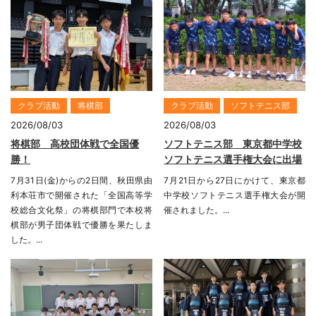
クラブ活動
将棋部
クラブ活動
ソフトテニス部
2026/08/03
2026/08/03
将棋部 高校団体戦で全国優
ソフトテニス部 東京都中学校
勝！
ソフトテニス選手権大会に出場
7月31日(金)からの2日間、秋田県由
7月21日から27日にかけて、東京都
利本荘市で開催された「全国高等学
中学校ソフトテニス選手権大会が開
校総合文化祭」の将棋部門で本校将
催されました。...
棋部が男子団体戦で優勝を果たしま
した。...