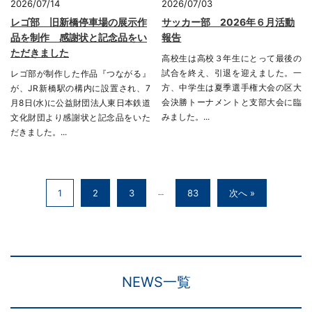
2026/07/14
2026/07/03
レゴ部 旧新橋停車場の展示作
サッカー部 2026年６月活動
品を制作 感謝状と記念品をい
報告
ただきました
高校生は高校３年生にとって最後の
試合を終え、引退を迎えました。一
レゴ部が制作した作品『つながる』
方、中学生は夏季選手権大会の区大
が、JR新橋駅の構内に設置され、7
会決勝トーナメントと支部大会に臨
月8日(水)に公益財団法人東日本鉄道
みました。...
文化財団より感謝状と記念品をいた
だきました。...
1
2
3
83
次へ »
…
NEWS一覧