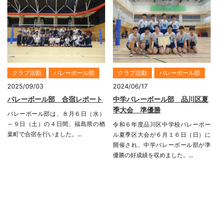
クラブ活動
バレーボール部
クラブ活動
バレーボール部
2025/09/03
2024/06/17
バレーボール部 合宿レポート
中学バレーボール部 品川区夏
季大会 準優勝
バレーボール部は、８月６日（水）
～９日（土）の４日間、福島県の楢
令和６年度品川区中学校バレーボー
葉町で合宿を行いました。...
ル夏季区大会が６月１６日（日）に
開催され、中学バレーボール部が準
優勝の好成績を収めました。...